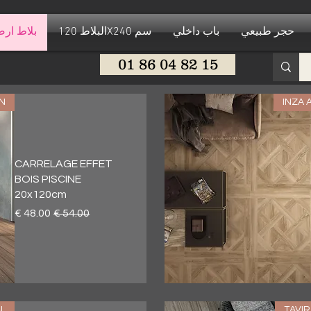
حجر طبيعي
باب داخلي
البلاط 120X240 سم
بلاط ار
01 86 04 82 15
N
INZA
CARRELAGE EFFET
BOIS PISCINE
20x120cm
سعر عادي
سعر البيع
العرض السريع
L
TAVI