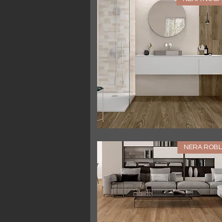
العرض السريع
NERA ROBL