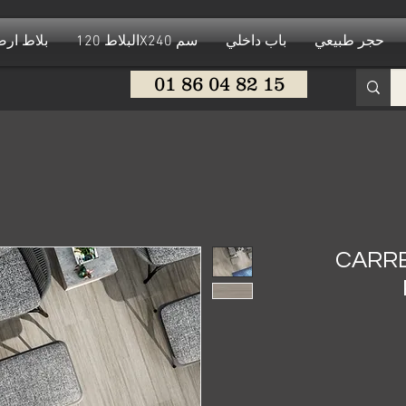
حجر طبيعي
باب داخلي
البلاط 120X240 سم
بلاط ار
01 86 04 82 15
CARRE