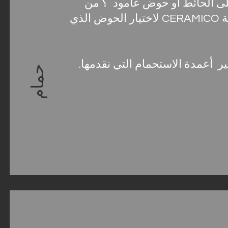
لى الحائط أو حوض عامود ؟ من
الصعب صنع اختيار ! استشر مجموعة CERAMICO لاختيار الحوض الذي
 أعمدة الاستحمام التي نقدمها.
حمام