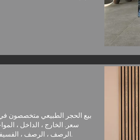
بيع الحجر الطبيعي متخصصون في 
سعر. الخارج ، الداخل ، الموا
الرصف ، الرصف ، الفسيفساء ، صينية الدش ، حوض كونترتوب.