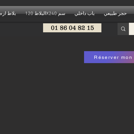
حجر طبيعي
باب داخلي
البلاط 120X240 سم
بلاط ار
01 86 04 82 15
Réserver mon 