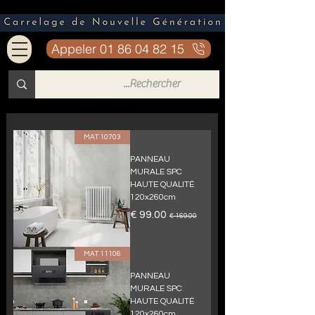
Appeler 01 86 04 82 15
10703 MAT
PANNEAU
MURALE SPC
HAUTE QUALITÉ
120x260cm
سعر عادي
سعر البيع
11106 MAT
PANNEAU
MURALE SPC
HAUTE QUALITÉ
120x260cm