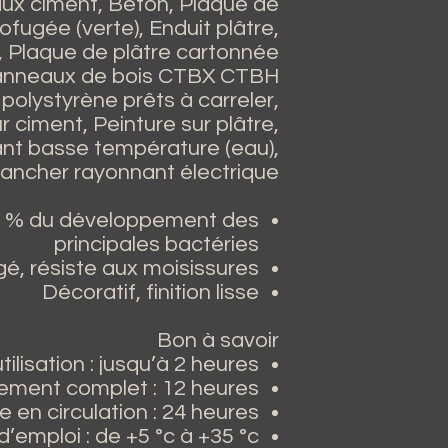
aux ciment, Béton, Plaque de
fugée (verte), Enduit plâtre,
), Plaque de plâtre cartonnée
Panneaux de bois CTBX CTBH
olystyrène prêts à carreler,
r ciment, Peinture sur plâtre,
nt basse température (eau),
lancher rayonnant électrique
5 % du développement des
principales bactéries
é, résiste aux moisissures
Décoratif, finition lisse
Bon à savoir
ilisation : jusqu’à 2 heures
sement complet : 12 heures
e en circulation : 24 heures
’emploi : de +5 °c à +35 °c