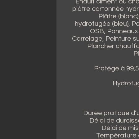
Enduit ciment ou ch
plâtre cartonnée hydro
Plâtre (blanc
hydrofugée (bleu), 
OSB, Panneaux p
Carrelage, Peinture su
Plancher chauffa
P
Protège à 99,
Hydrofug
Durée pratique d’ut
Délai de durcis
Délai de mis
Température d