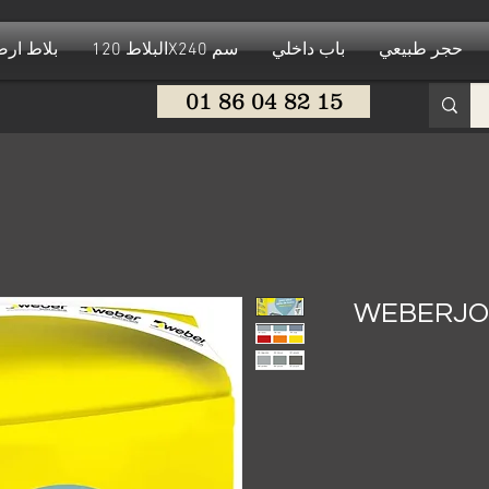
حجر طبيعي
باب داخلي
البلاط 120X240 سم
بلاط ار
01 86 04 82 15
WEBERJOI