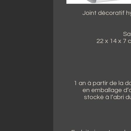
Joint décoratif h
‎S
‎22 x 14 x 7
‎‎1 an à partir de la 
en emballage d’o
stocké à l’abri d