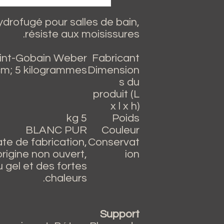
ydrofugé pour salles de bain,
résiste aux moisissures.
aint-Gobain Weber
Fabricant
 cm; 5 kilogrammes
Dimension
s du
produit (L
x l x h)
5 kg
Poids
BLANC PUR
Couleur
date de fabrication,
Conservat
rigine non ouvert,
ion
u gel et des fortes
chaleurs.
Support