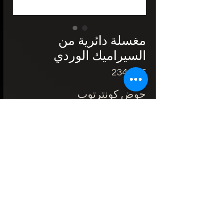
مغسلة دائرية من
السيراميك الوردي
Price
234.55€
حوض كونترتوب
وردي
الخامة: سيراميك
الحجم: 425 × 425 × 125
مم
قطر فتحة التجفيف: 4.5 سم
نوع التثبيت: فوق العداد
2 سنة الضمان