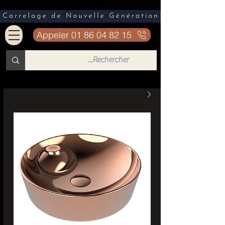
Appeler 01 86 04 82 15