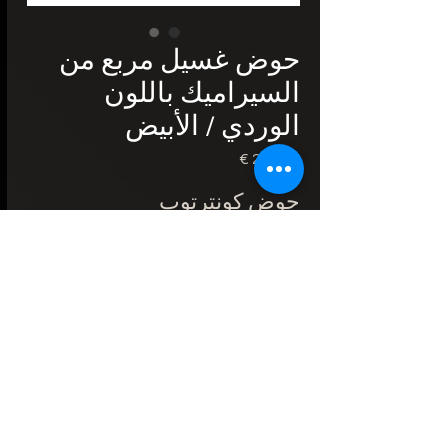
حوض غسيل مربع من
السيراميك باللون
الوردي / الأبيض
السعر
حوض كونترتوب
اللون: وردي / أبيض
الخامة: سيراميك
الحجم: 440 × 440 × 125
مم
قطر فتحة التجفيف: 4.5 سم
نوع التثبيت: فوق العداد
2 سنة الضمان