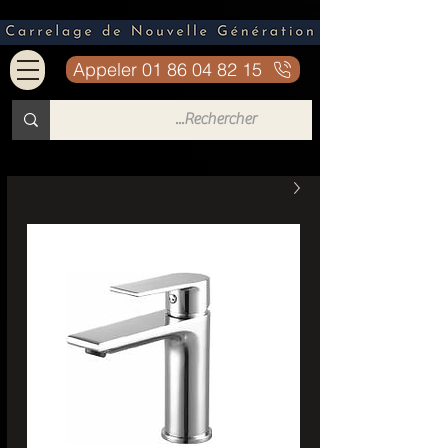
Appeler 01 86 04 82 15