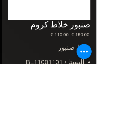
صنبور خلاط كروم
 ‏160.00 € 
سعر
سعر
عادي
البيع
خلاط صنبور
أليستا / BL11001101
ارتفاع : 113 مم.
نتوء : 123 مم.
مزود بمخلفات سحب
معدنية.
نظام التجميع السريع
فولاذ لايصدأ
اللون: كروم