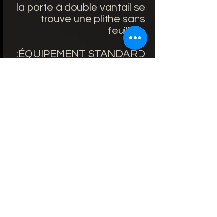
la porte à double vantail se
trouve une plithe sans
feuillure
ÉQUIPEMENT STANDARD:
Portes avec feuillure:
serrure retrait de 72 mm
pour clé reproductible, WC
verrou ou cylindre de
serrure breveté
Portes avec feuillure:
charnières standardes à
pivots,
Delai fabrication 3-4 mois
Couleur blanc sans vitre :
490€/TTC sans poignee