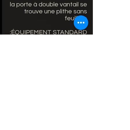
la porte à double vantail se
trouve une plithe sans
feuillure
ÉQUIPEMENT STANDARD:
Portes avec feuillure:
serrure retrait de 72 mm
pour clé reproductible, WC
verrou ou cylindre de
serrure breveté
Portes avec feuillure:
charnières standardes à
pivots,
Sur commande le delai 4-5
mois
560€/TTC sans poignee