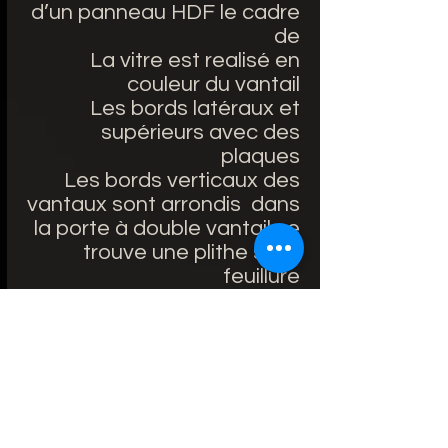
d’un panneau HDF le cadre
de
La vitre est realisé en
couleur du vantail
Les bords latéraux et
supérieurs avec des
plaques
Les bords verticaux des
vantaux sont arrondis dans
la porte à double vantail se
trouve une plithe sans
feuillure
ÉQUIPEMENT STANDARD:
Portes avec feuillure:
serrure retrait de 72 mm
pour clé reproductible, WC
verrou ou cylindre de
serrure breveté