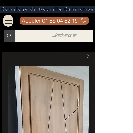
Appeler 01 86 04 82 15