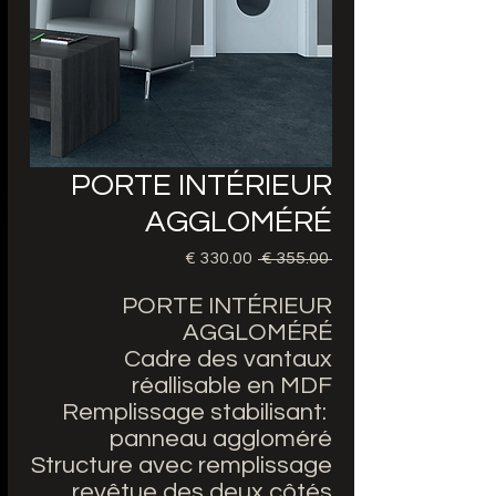
PORTE INTÉRIEUR
AGGLOMÉRÉ
 ‏355.00 € 
سعر
سعر
عادي
البيع
PORTE INTÉRIEUR
AGGLOMÉRÉ
Cadre des vantaux
réallisable en MDF
Remplissage stabilisant:
panneau aggloméré
Structure avec remplissage
revêtue des deux côtés