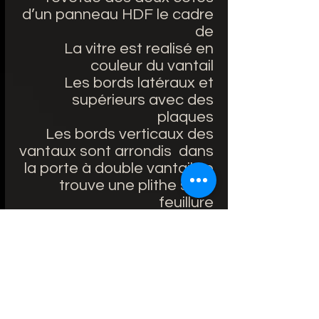
d’un panneau HDF le cadre
de
La vitre est realisé en
couleur du vantail
Les bords latéraux et
supérieurs avec des
plaques
Les bords verticaux des
vantaux sont arrondis dans
la porte à double vantail se
trouve une plithe sans
feuillure
ÉQUIPEMENT STANDARD:
Portes avec feuillure:
serrure retrait de 72 mm
pour clé reproductible, WC
verrou ou cylindre de