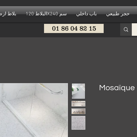
حجر طبيعي
باب داخلي
البلاط 120X240 سم
بلاط ار
01 86 04 82 15
Mosaïque e