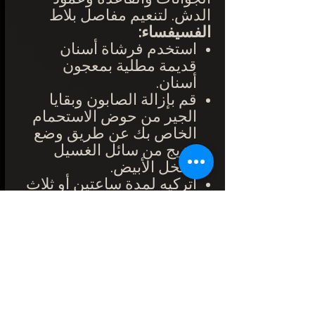
الدش. لتنعيم
مفاصل
بلاط
الفسيفساء:
استخدم فرشاة أسنان
قديمة مطلية بمعجون
أسنان.
قم بإزالة الصابون وبقايا
الجير من حوض الاستحمام
الخاص بك عن طريق وضع
مزيج من سائل الغسيل
والخل الأبيض.
اتركيه لمدة ساعتين أو ثلاث
ساعات قبل شطفه بالكثير
من الماء.
يجب أن يتم التنظيف مرة
واحدة في الأسبوع من أجل
الحفاظ على بلاط الفسيفساء
بشكل صحيح
وضمان عمر
أطول. أقل تعرضًا لمنتجات