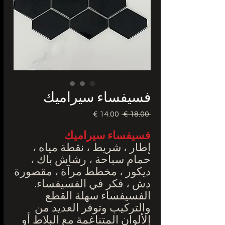
فسيفساء سيراميك
 ‏18.00 € 
سعر
سعر
عادي
البيع
فسيفساء سيراميك
إطار ، شريط ، نقطة مياه ،
حمام سباحة ، رشاش باك ،
ديكور ، مخطط مرآة ، مقصورة
دش ، فكر في الفسيفساء.
الفسيفساء سهلة القطع
والتركيب وتوفر العديد من
الألوان المتناغمة مع البلاط أو