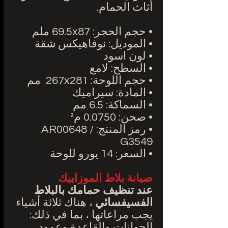
أثاث الحمام.
• حجم الحجر: 69.5x87 ملم
• الموديل: نوفاهيكس شقة
• لون اسود
• السطح: لامع
• حجم اللوحة: 267x281
مم
• المادة: سيراميك
• السماكة: 6.5 مم
• صحن: 0.0750 م²
• رمز المنتج: AR00648 /
G3549
• السعر: 14 يورو للوحة
صيانة بلاط الموزاييك
عند تنظيف حمامك بالبلاط
الفسيفسائي
، هناك ثلاثة أشياء
يجب مراعاتها ، بما في ذلك:
الجوانات والقاعدة وعمود