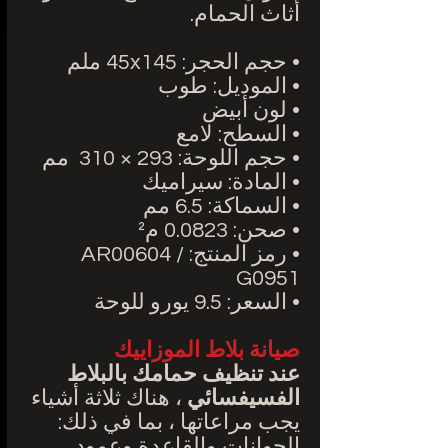
أثاث الحمام.
• حجم الحجر: 45x145 ملم
• الموديل: طوب
• لون أبيض
• السطح: لامع
• حجم اللوحة: 293 × 310
مم
• المادة: سيراميك
• السماكة: 6.5 مم
• صحن: 0.0823 م²
• رمز المنتج: AR00604 /
G0951
• السعر: 9.5 يورو للوحة
صيانة بلاط الموزاييك
عند تنظيف حمامك بالبلاط
الفسيفسائي
، هناك ثلاثة أشياء
يجب مراعاتها ، بما في ذلك:
الجوانات والقاعدة وعمود