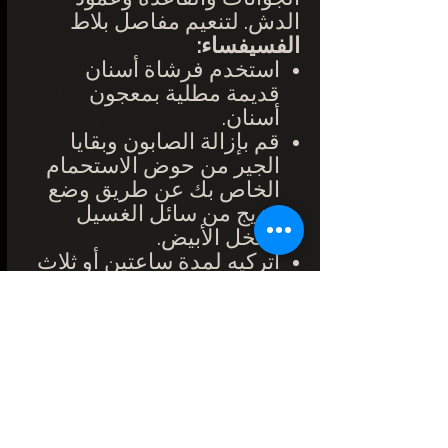
الدش. لتنعيم
مفاصل
بلاط
الفسيفساء:
استخدم فرشاة أسنان
قديمة مطلية بمعجون
أسنان.
قم بإزالة الصابون وبقايا
الجير من حوض الاستحمام
الخاص بك عن طريق وضع
مزيج من سائل الغسيل
والخل الأبيض.
اتركيه لمدة ساعتين أو ثلاث
ساعات قبل شطفه بالكثير
من الماء.
يجب أن يتم التنظيف مرة
واحدة في الأسبوع من أجل
الحفاظ على بلاط الفسيفساء
بشكل صحيح
وضمان عمر
أطول. أقل تعرضًا لمنتجات