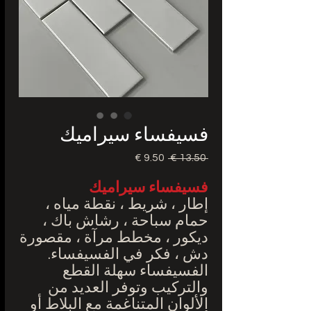
فسيفساء سيراميك
 ‏13.50 € 
سعر
سعر
عادي
البيع
فسيفساء سيراميك
إطار ، شريط ، نقطة مياه ،
حمام سباحة ، رشاش باك ،
ديكور ، مخطط مرآة ، مقصورة
دش ، فكر في الفسيفساء.
الفسيفساء سهلة القطع
والتركيب وتوفر العديد من
الألوان المتناغمة مع البلاط أو