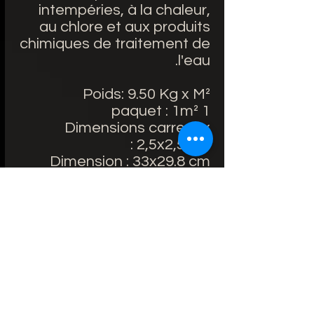
intempéries, à la chaleur,
au chlore et aux produits
chimiques de traitement de
l'eau.
Poids: 9.50 Kg x M²
1 paquet : 1m²
Dimensions carreaux
: 2,5x2,5 cm
Dimension : 33x29.8 cm
7.5€/unité
Lieu d'utilisation: Intérieur
et extérieur / Salle de bain
Matière principale: Emaux
de verre
Résistant au gel : Oui
Fabriquée en Espagne
Conseil avant la pose : le