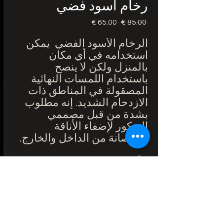
رخام أسود فضي
 ‏85.00 € 
سعر
سعر
عادي
البيع
الرخام الأسود الفضي
يمكن
استخدامه في أي مكان
بالمنزل ولكن لا ينصح
باستخدام اللمسات النهائية
المصقولة في المناطق ذات
الازدحام الشديد. إنه مطلوب
بشدة من قبل مصممي
الديكور لإضفاء الأناقة
والرصانة من الداخل والخارج.
الأبعاد: 305 × 305
مم
إنهاء: مصقول
الحواف: مصححة
مكان الاستخدام: حمام ، غرفة
معيشة ، مدخل ،
استخدام