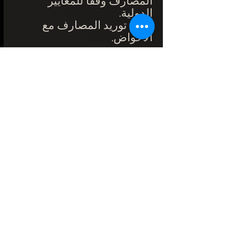
المصارف وفقًا للمعايير
الدولية.
لا يتم توريد المصارف مع
الأحواض.
المواد :
رخام صلب / ترافرتين.
ثم تلقى الحوض معالجة طاردة
للماء.
اعمال صيانة :
سهولة الصيانة: يوصى بتنظيف
حوض الرخام بالصابون الأسود
والماء.
تجنب أي علاج بحمض أو منتج
مضاد للجير على حوض رخامي.