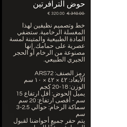
حوض الترافرتين
 ‏340.00 € 
سعر
سعر
عادي
البيع
خط وتصميم نظيفين لهذا
المغسلة الرخامية. ستضفي
المادة الطبيعية والمتينة لمسة
عصرية على حمامك. إنها
مصنوعة من الرخام أو الحجر
الجيري الطبيعي.
رمز الصنف: ARS72
الأبعاد: ٤٢ × ٤٢ × ١٠ سم
الوزن: 18-20 كجم
يميل الحوض: أقل ارتفاع 15
سم - أقصى ارتفاع: 20 سم
سماكة الرخام: حوالي 2.5-3
سم
يتم حفر جميع أحواضنا لقبول