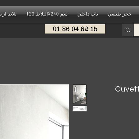
حجر طبيعي
باب داخلي
البلاط 120X240 سم
بلاط ار
01 86 04 82 15
Cuvet