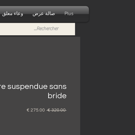
Plus
صالة عرض
وعاء معلق
te suspendue sans
bride
 ‏320.00 € 
سعر
سعر
عادي
البيع