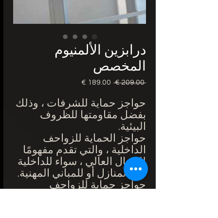
درابزين الألمنيوم
المخصص
 ‏209.00 € 
سعر
سعر
عادي
البيع
حواجز حماية للشرفات ، وذلك
بفضل مقاومتها للظروف
البيئية.
حواجز الحماية للزواحف
الداخلية ، والتي تقدم مفهومًا
للجمال العالي ، سواء للداخلية
في المنازل أو للمباني المهنية.
حواجز حماية للزواحف
الخارجية مطابقة للإنشاءات
الحديثة.