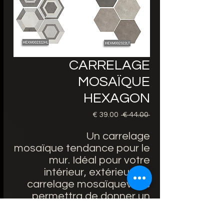
CARRELAGE
MOSAÏQUE
HEXAGON
 ‏44.00 € 
سعر
سعر
عادي
البيع
Un carrelage
mosaïque tendance pour le
mur. Idéal pour votre
intérieur, extérieur. ce
carrelage mosaïquevous
permettra de donner un
style inédit à votre maison.