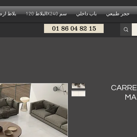
حجر طبيعي
باب داخلي
البلاط 120X240 سم
بلاط ار
01 86 04 82 15
CARRE
MA