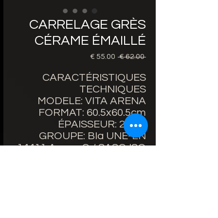
CARRELAGE GRÈS
CÉRAME ÉMAILLÉ
 ‏62.00 € 
سعر
سعر
عادي
البيع
CARACTÉRISTIQUES
TECHNIQUES
MODELE: VITA ARENA
FORMAT: 60.5x60.5cm
ÉPAISSEUR: 20cm
GROUPE: BIa UNE-EN
14411 Annex G / SASO ISO
13006:2018 Annex G
TYPE DE TUILE: GL
FINITION: MAT
FAMILLE: GRÈS CÉRAME
ÉMAILLÉ
DIN 51130 : R11