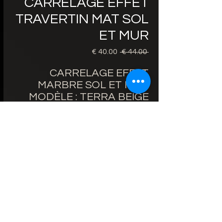
CARRELAGE EFFET
TRAVERTIN MAT SOL
ET MUR
 ‏44.00 € 
سعر
سعر
عادي
البيع
CARRELAGE EFFET
MARBRE SOL ET MUR
MODÈLE : TERRA BEIGE
PRIX 60X120cm 40€/m² au
lieu de 44€/m²
BORDS RECTIFIÉS
ÉPAISSEUR : 9mm
FINITION : MAT
ZONE D'UTILISATION : SOL
ET MUR