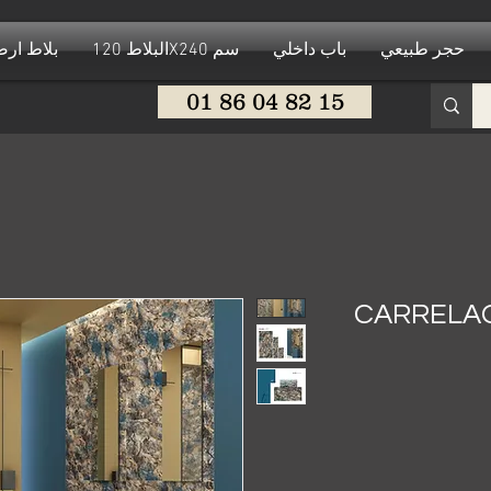
حجر طبيعي
باب داخلي
البلاط 120X240 سم
بلاط ار
01 86 04 82 15
CARRELA