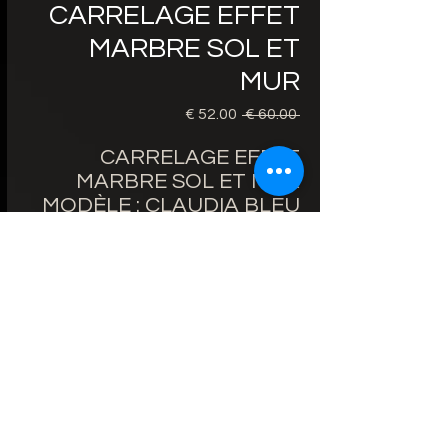
CARRELAGE EFFET
MARBRE SOL ET
MUR
 ‏60.00 € 
سعر
سعر
عادي
البيع
CARRELAGE EFFET
MARBRE SOL ET MUR
MODÈLE : CLAUDIA BLEU
PRIX 60X120cm 52€/m² au
lieu de 60€/m²
BORDS RECTIFIÉS
ÉPAISSEUR : 9mm
FINITION : BRILLANTE
ZONE D'UTILISATION : SOL
ET MUR