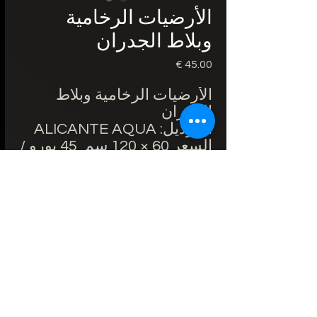
الأرضيات الرخامية
وبلاط الجدران
السعر
الأرضيات الرخامية وبلاط
الجدران
الموديل: ALICANTE AQUA
السعر 60 × 120 سم 45 يورو /
متر مربع // 80 × 180 سم 54
يورو / متر مربع
حواف معدلة
سماكة: 9 ملم
اللمسة النهائية: لامع
منطقة الاستخدام: الأرضية
والجدار