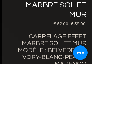
MARBRE SOL ET
MUR
 ‏58.00 € 
سعر
سعر
عادي
البيع
CARRELAGE EFFET
MARBRE SOL ET MUR
MODÈLE : BELVEDERE /
IVORY-BLANC-PEARL-
MARENGO
PRIX 60X120cm 52€/m²
AU LIEU DE 58€/m²
BORDS RECTIFIÉS
ÉPAISSEUR : 10.7mm
FINITION : BRILLANTE
ZONE D'UTILISATION : SOL
ET MUR