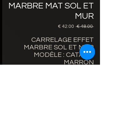
MARBRE MAT SOL ET
MUR
 ‏48.00 € 
سعر
سعر
عادي
البيع
CARRELAGE EFFET
MARBRE SOL ET MUR
MODÈLE : CATALIN
MARRON
PRIX 60X120cm 42€/m² au
lieu de 48€/m²
BORDS RECTIFIÉS
ÉPAISSEUR : 9mm
FINITION : MAT
ZONE D'UTILISATION : SOL
ET MUR