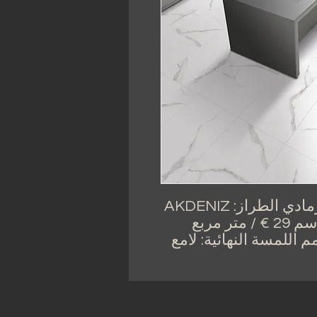
بلاط أرضي وجدار رخامي لامع رمادي الطراز: AKDENIZ
60X120 سم 38 € / م 2 60X60 سم 29 € / متر مربع