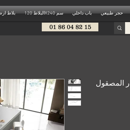
حجر طبيعي
باب داخلي
البلاط 120X240 سم
بلاط ار
01 86 04 82 15
ار المصقول