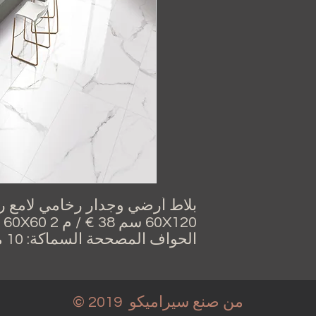
الحواف المصححة السماكة: 10 مم اللمسة النهائية: لامع
من صنع سيراميكو
© 2019