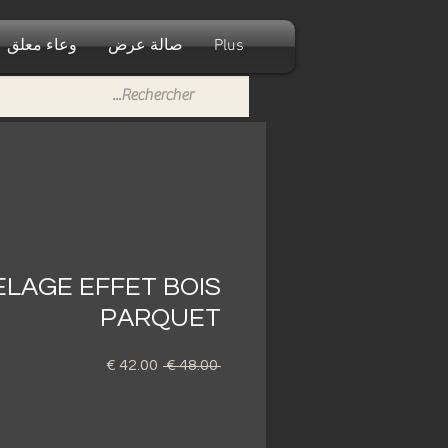
Plus
صالة عرض
وعاء معلق
LAGE EFFET BOIS
PARQUET
 ‏48.00 € 
سعر
سعر
عادي
البيع