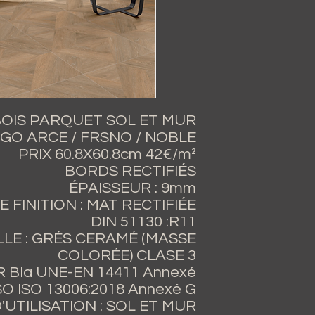
OIS PARQUET SOL ET MUR
GGO ARCE / FRSNO / NOBLE
PRIX 60.8X60.8cm 42€/m²
BORDS RECTIFIÉS
ÉPAISSEUR : 9mm
E FINITION : MAT RECTIFIÉE
DIN 51130 :R11
LLE : GRÉS CERAMÉ (MASSE
COLORÉE) CLASE 3
 BIa UNE-EN 14411 Annexé
SO ISO 13006:2018 Annexé G
'UTILISATION : SOL ET MUR