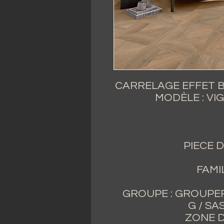
CARRELAGE EFFET B
MODÈLE : VI
PIECE D
FAMI
GROUPE : GROUPER
G / SA
ZONE D