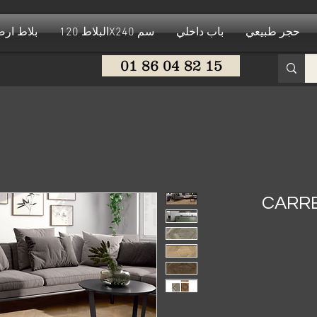
حجر طبيعي
باب داخلي
البلاط 120X240 سم
بلاط ار
01 86 04 82 15
CARRE