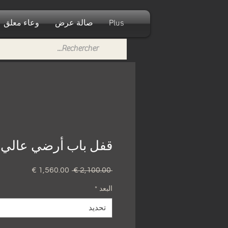
Plus
صالة عرض
وعاء معلق
قفل باب أرضي عالي ا
 ‏2,100.00 € 
سعر
سعر
عادي
البيع
البعد
*
تحديد