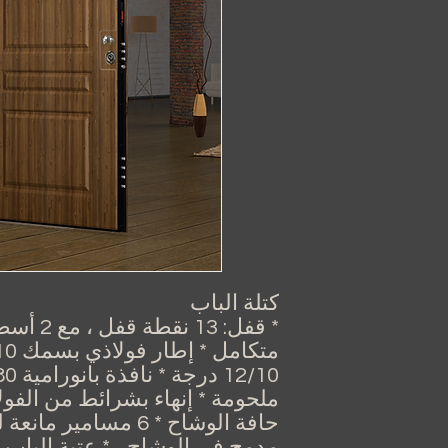
كتلة الباب
* قفل: 13
ملحومة * إنهاء بشرائط من الفول
حافة الوشاح * 6 مسامير
مدمج في الوشاح ، * عتبة الباب