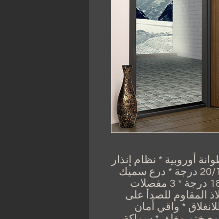
 نقطة قفل ، مع 2 أسطوانة أوروبية * نظام إنذار
متكامل * إطار فولاذي بسمك 20/10 درجة * درع سميك
12/10 درجة * نافذة بانورامية 180 درجة * 3 مفصلات
اذ المقاوم للصدأ على
 مانعة للانغلاق * واقي أمان
 مع ختم مغلق * سماكة