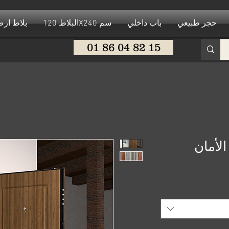
حجر طبيعي
باب داخلي
البلاط 120X240 سم
بلاط ار
01 86 04 82 15
لأمان