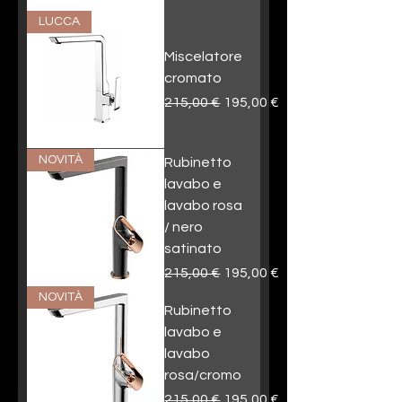
LUCCA
Miscelatore
cromato
Prezzo regolare
Prezzo scontato
215,00 €
195,00 €
NOVITÀ
Rubinetto
lavabo e
lavabo rosa
/ nero
satinato
Prezzo regolare
Prezzo scontato
215,00 €
195,00 €
NOVITÀ
Rubinetto
lavabo e
lavabo
rosa/cromo
Prezzo regolare
Prezzo scontato
215,00 €
195,00 €