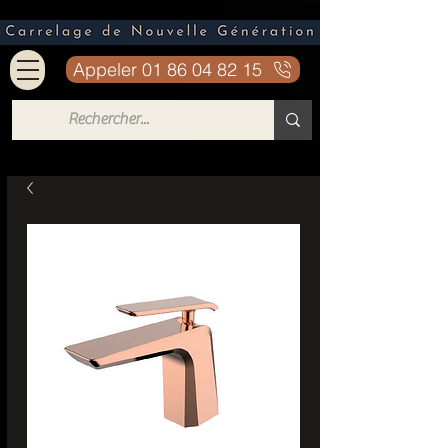
Appeler 01 86 04 82 15