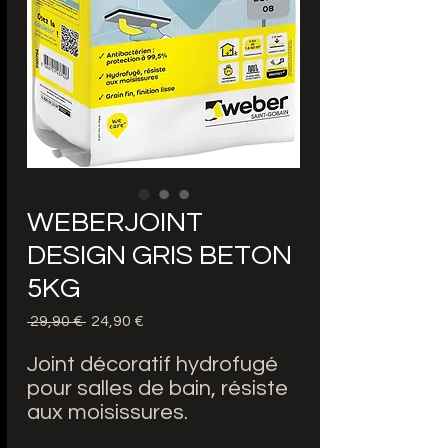
WEBERJOINT
DESIGN GRIS BETON
5KG
Precio
Precio
 29,90 € 
24,90 €
de
oferta
Joint décoratif hydrofugé
pour salles de bain, résiste
aux moisissures.