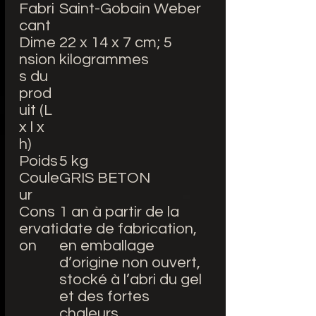
Fabri
‎Saint-Gobain Weber
cant
Dime
‎22 x 14 x 7 cm; 5
nsion
kilogrammes
s du
prod
uit (L
x l x
h)
Poids
5 kg
Coule
GRIS BETON
ur
Cons
‎‎1 an à partir de la
ervati
date de fabrication,
on
en emballage
d’origine non ouvert,
stocké à l’abri du gel
et des fortes
chaleurs.