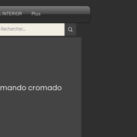
 INTERIOR
Plus
omando cromado
Precio
€
de
oferta