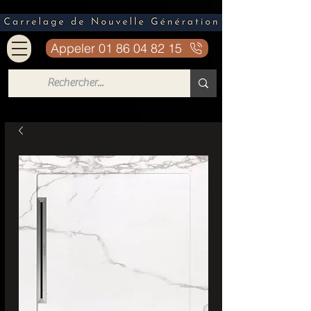
Appeler 01 86 04 82 15