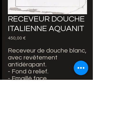
RECEVEUR DOUCHE
ITALIENNE AQUANIT
Precio
450,00 €
Receveur de douche blanc,
avec revêtement
antidérapant.
- Fond à relief.
- Emaillé face.
- Extra-plat.
- Hauteur 14mm.
- A équiper d'une bonde
non fournie Ø 90 mm
-Facile à nettoyer.
-Extra-plat pour une facilité
d'accès à la douche