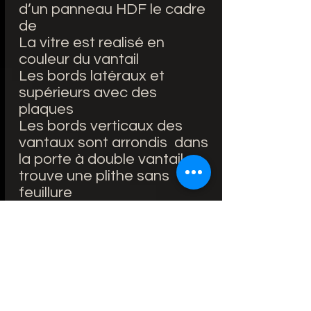
d’un panneau HDF le cadre
de
La vitre est realisé en
couleur du vantail
Les bords latéraux et
supérieurs avec des
plaques
Les bords verticaux des
vantaux sont arrondis dans
la porte à double vantail se
trouve une plithe sans
feuillure
ÉQUIPEMENT STANDARD:
Portes avec feuillure:
serrure retrait de 72 mm
pour clé reproductible, WC
verrou ou cylindre de
serrure breveté