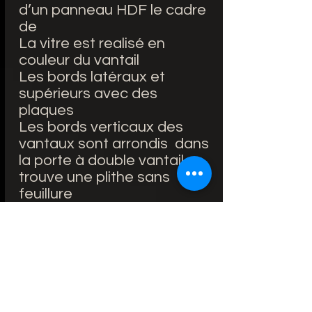
d’un panneau HDF le cadre
de
La vitre est realisé en
couleur du vantail
Les bords latéraux et
supérieurs avec des
plaques
Les bords verticaux des
vantaux sont arrondis dans
la porte à double vantail se
trouve une plithe sans
feuillure
ÉQUIPEMENT STANDARD:
Portes avec feuillure:
serrure retrait de 72 mm
pour clé reproductible, WC
verrou ou cylindre de
serrure breveté