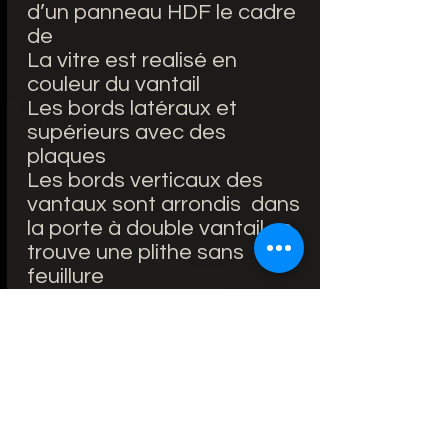
d’un panneau HDF le cadre
de
La vitre est realisé en
couleur du vantail
Les bords latéraux et
supérieurs avec des
plaques
Les bords verticaux des
vantaux sont arrondis dans
la porte à double vantail se
trouve une plithe sans
feuillure
ÉQUIPEMENT STANDARD:
Portes avec feuillure:
serrure retrait de 72 mm
pour clé reproductible, WC
verrou ou cylindre de
serrure breveté