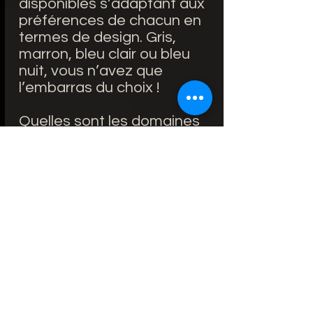
disponibles s’adaptant aux
préférences de chacun en
termes de design. Gris,
marron, bleu clair ou bleu
nuit, vous n’avez que
l’embarras du choix !
Quelles sont les domaines
d'applications panneau
grès cérame en
décoration ?
-Sur plan de travaille
-Les crédences
-Sur les murs
-Sur les sols
-Les table à manger
-Les îlots
-Plan de vasque