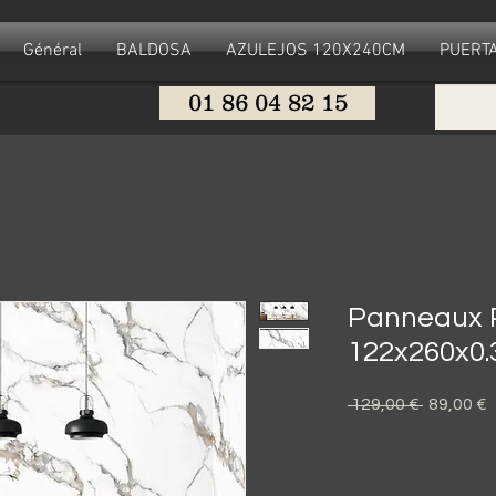
Général
BALDOSA
AZULEJOS 120X240CM
PUERTA
01 86 04 82 15
Panneaux 
122x260x0
Precio
P
 129,00 € 
89,00 €
o