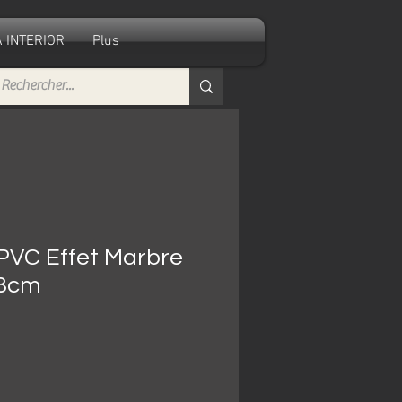
 INTERIOR
Plus
PVC Effet Marbre
.3cm
recio
de
ferta