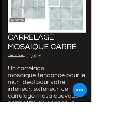
CARRELAGE
MOSAÏQUE CARRÉ
Precio
Precio
 36,00 € 
31,00 €
de
oferta
Un carrelage
mosaïque tendance pour le
mur. Idéal pour votre
intérieur, extérieur. ce
carrelage mosaïquevous
permettra de donner un
style inédit à votre maison.
Forme : CARRÉ