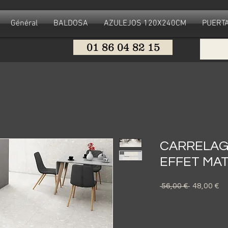
Général
BALDOSA
AZULEJOS 120X240CM
PUERTA
01 86 04 82 15
CARRELAG
EFFET MA
Precio
Pr
 56,00 € 
48,00 €
d
of