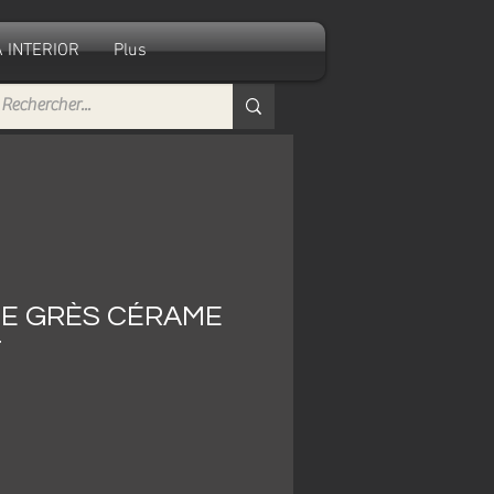
 INTERIOR
Plus
E GRÈS CÉRAME
T
ecio
e
erta