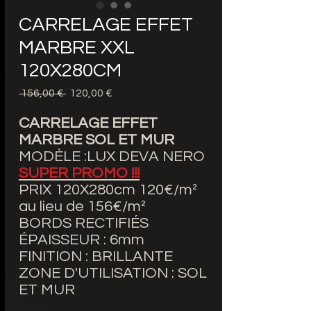
CARRELAGE EFFET
MARBRE XXL
120X280CM
Precio
Precio
 156,00 € 
120,00 €
de
oferta
CARRELAGE EFFET
MARBRE SOL ET MUR
MODÈLE :LUX DEVA NERO
SUPER PROMO !!!
PRIX 120X280cm 120€/m²
au lieu de 156€/m²
BORDS RECTIFIÉS
ÉPAISSEUR : 6mm
FINITION : BRILLANTE
ZONE D'UTILISATION : SOL
ET MUR