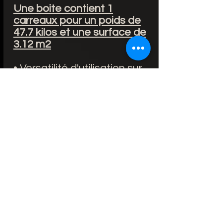
Une boite contient 1
carreaux pour un poids de
47.7 kilos et une surface de
3.12 m2
• Versatilité d'utilisation sur
surfaces d'intérieur et
extérieur.
• Inaltérabilité du produit.
• Idéal pour l'utilisation dans
les façades ventilées ou
collées avec une
importante
économie énergétique
• Revêtement de meubles
et appareils électroniques
• Rénovation et réforme
d'espaces sur les produits