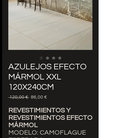
AZULEJOS EFECTO
MÁRMOL XXL
120X240CM
Precio
Precio
 120,00 € 
86,00 €
de
oferta
REVESTIMIENTOS Y
REVESTIMIENTOS EFECTO
MÁRMOL
MODELO: CAMOFLAGUE