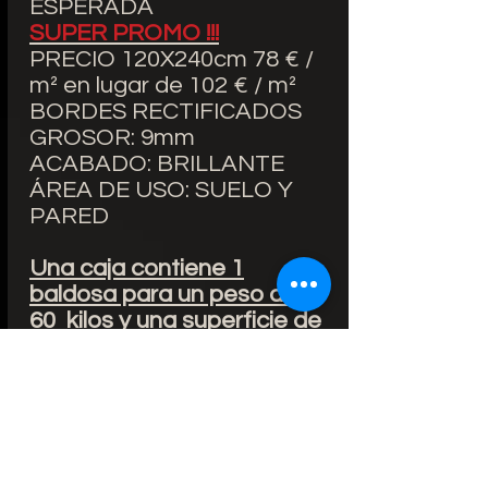
ESPERADA
SUPER PROMO !!!
PRECIO 120X240cm 78 € /
m² en lugar de 102 € / m²
BORDES RECTIFICADOS
GROSOR: 9mm
ACABADO: BRILLANTE
ÁREA DE USO: SUELO Y
PARED
Una caja contiene 1
baldosa para un peso de
60
kilos y una superficie de
2,88 m2
• Versatilidad de uso en
superficies interiores y
exteriores.
• Inalterable del producto.