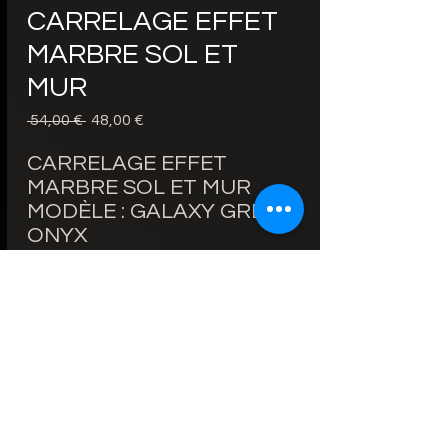
CARRELAGE EFFET
MARBRE SOL ET
MUR
Precio
Precio
 54,00 € 
48,00 €
de
oferta
CARRELAGE EFFET
MARBRE SOL ET MUR
MODÈLE : GALAXY GREY
ONYX
PRIX 60X120cm 48€/m²
AU LIEU DE 54€/m²
BORDS RECTIFIÉS
ÉPAISSEUR : 9mm
FINITION : BRILLANTE
ZONE D'UTILISATION : SOL
ET MUR