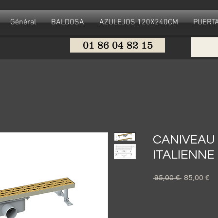
Général
BALDOSA
AZULEJOS 120X240CM
PUERTA
01 86 04 82 15
CANIVEAU
ITALIENNE
Precio
Pr
 95,00 € 
85,00 €
d
of