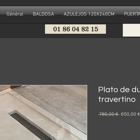
Général
BALDOSA
AZULEJOS 120X240CM
PUERTA
01 86 04 82 15
Plato de d
travertino
Precio
 780,00 € 
650,00 