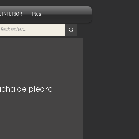
 INTERIOR
Plus
ucha de piedra
Precio
€
de
oferta